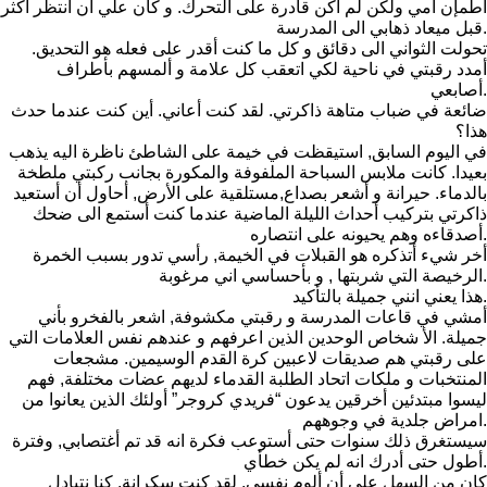
أطمإن أمي ولكن لم اكن قادرة على التحرك. و كان علي أن انتظر أكثر
قبل ميعاد ذهابي الى المدرسة.
تحولت الثواني الى دقائق و كل ما كنت أقدر على فعله هو التحديق.
أمدد رقبتي في ناحية لكي اتعقب كل علامة و ألمسهم بأطراف
أصابعي.
ضائعة في ضباب متاهة ذاكرتي. لقد كنت أعاني. أين كنت عندما حدث
هذا؟
في اليوم السابق, استيقظت في خيمة على الشاطئ ناظرة اليه يذهب
بعيدا. كانت ملابس السباحة الملفوفة والمكورة بجانب ركبتي ملطخة
بالدماء. حيرانة و أشعر بصداع,مستلقية على الأرض, أحاول أن أستعيد
ذاكرتي بتركيب أحداث الليلة الماضية عندما كنت أستمع الى ضحك
أصدقاءه وهم يحيونه على انتصاره.
أخر شيء أتذكره هو القبلات في الخيمة, رأسي تدور بسبب الخمرة
الرخيصة التي شربتها , و بأحساسي اني مرغوبة.
هذا يعني انني جميلة بالتأكيد.
أمشي في قاعات المدرسة و رقبتي مكشوفة, اشعر بالفخرو بأني
جميلة. الأ شخاص الوحدين الذين اعرفهم و عندهم نفس العلامات التي
على رقبتي هم صديقات لاعبين كرة القدم الوسيمين. مشجعات
المنتخبات و ملكات اتحاد الطلبة القدماء لديهم عضات مختلفة, فهم
ليسوا مبتدئين أخرقين يدعون “فريدي كروجر” أولئك الذين يعانوا من
امراض جلدية في وجوههم.
سيستغرق ذلك سنوات حتى أستوعب فكرة انه قد تم أغتصابي, وفترة
أطول حتى أدرك انه لم يكن خطأي.
كان من السهل علي أن ألوم نفسي. لقد كنت سكرانة. كنا نتبادل