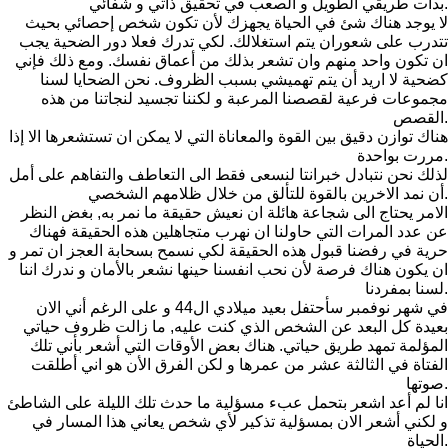
بدأت طريقي الطويل و الصعب في تحقيق ذاتي و شفائي.
لا يوجد هناك شئ في الحياة يجهزك لأن تكون شخص إحصائي بحيث
تتدرب على شعوران يتم استغلالك. لكي تدرك فعلا دور الضحية يجب
ان تكون واحد منهم وان تشعر بذلك من أعماق نفسك. ومع ذلك فإني
كضحية لا اريد أن يتم تهميشي بسبب الظروف. نحن الضحايا لسنا
مجموعات فرعية لقصصنا المرعبة و لكننا تجسيد لنجاتنا من هذه
القصص.
هناك توازن دقيق بين القوة والمعاناة التي لا يمكن ان تستشعرها الا إذا
مررت بواحدة.
لذلك نحن نتبادل خبرانتا لنسعى فقط الى التعاطف والتفاهم على أمل
أن نمد الاخرين بالقوة للتألق من خلال ظلامهم الشخصي.
الامر يحتاج الى شجاعة هائلة ان نعيش حقيقة ما نمر به, بغض النظر
عن عدد المرات التي حاولنا ان نهرب متجاهلين هذه الحقيقة فهناك
حرية في رفضنا قبول هذه الحقيقة لكي نسمح بسحابة العجز ان تمر و
ان يكون هناك فرصة لأن نحب انفسنا حينها نشعر بالأمان و ندرك اننا
لسنا بمفردنا.
في شهر نوفمبر سأحتفل بعيد ميلادي ال44 و على الرغم أني الان
بعيدة كل البعد عن الشخص الذي كنت عليه, ما زالت ظروف حياتي
المؤلمة تمهد طريق حياتي. هناك بعض الأوقات التي أشعر بأني تلك
الفتاة في الثالثة عشر من عمرها و لكن الفرق الأن هو اني أطلقت
صوتها.
انا لم أعد اشعر بتحمل عبء مسؤلية ما حدث تلك الليلة على الشاطئ
و لكني أشعر الان بمسؤلية تذكير لأي شخص يعاني هذا المسار في
الحياة.