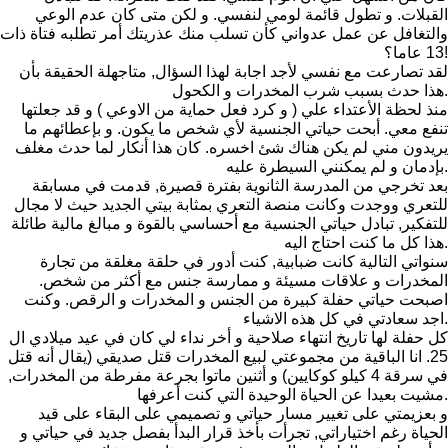
القبلات. و تطول قائمة لومي لنفسي. و لكن متى كان عدم الوعي
والتغافل عن عمل عدواني كأن تسلب منك عذريتك أمر تطلبه فتاة ذات
13 عاما؟!
لقد تصارعت مع نفسي لأجد اجابة لهذا السؤال, متاجهلة الحقيقة بأن
هذا حدث بسبب شرب المخدرات و الكحول.
منذ لحظة الأعتداء علي ( و كرد فعل حماية من الاوعي ) و قد جعلتها
تنفع معي. أبحت حياتي الجنسية لأي شخص ما يكون. و بإعطائهم ما
يريدون مني لم يكن هناك شئ اخسره. كان هذا أنكار لما حدث مغلف
بإدمان و لم يمكنني السيطرة عليه.
بعد تخرجي من المدرسة الثانوية بفترة قصيرة, قدمت في مسابقة
للتعري ووجدت وكانت منصة التعري بمثابة بيتي الجديد حيث لا مجال
للتفكير, تبادل حياتي الجنسية مع أحساسي بالقوة و مبالغ مالية طائلة
هذا كل ما كنت احتاج اليه.
سنواتي التالية كانت ضبابية, كنت أدور في حلقة مغلقة من تجارة
المخدرات و علاقات مسيئة و ممارسة جنس مع أكثر من شخص.
اصبحت حياتي حفلة كبيرة من الجنس و المخدرات و الرقص. وكنت
اجد سعادتي في كل هذه الاشياء.
كل حفلة لها تاريخ انتهاء صلاحية و أخر نداء لي كان في عيد ميلادي ال
25. انا الباقية من مجموعتي لبيع المخدرات قتل صديقي (يقال أنه قتل
في سرقة 4 كيلو كوكايين) و أثنين ماتوا بجرعة مفرطة من المخدرات,
مشيت بعيدا عن الحياة الوحيدة التي كنت أعرفها.
و بعزيمتي على تغيير مسار حياتي و تصميمي على البقاء على قيد
الحياة رغم اختياراتي, تجرأت بأخذ قرار البدأ بفصل جديد في حياتي و