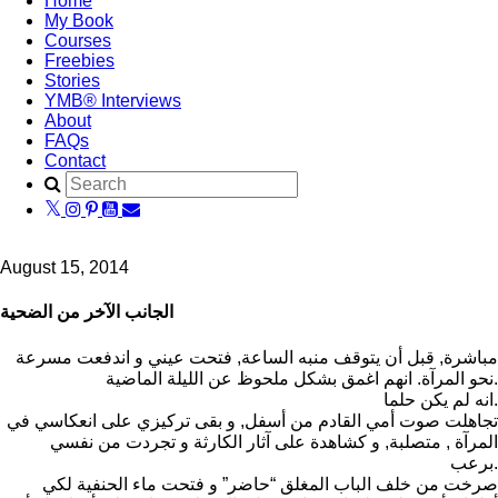
Home
My Book
Courses
Freebies
Stories
YMB® Interviews
About
FAQs
Contact
August 15, 2014
الجانب الآخر من الضحية
مباشرة, قبل أن يتوقف منبه الساعة, فتحت عيني و اندفعت مسرعة
نحو المرآة. انهم اغمق بشكل ملحوظ عن الليلة الماضية.
انه لم يكن حلما.
تجاهلت صوت أمي القادم من أسفل, و بقى تركيزي على انعكاسي في
المرآة , متصلبة, و كشاهدة على آثار الكارثة و تجردت من نفسي
برعب.
صرخت من خلف الباب المغلق “حاضر” و فتحت ماء الحنفية لكي