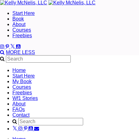
Start Here
Book
About
Courses
Freebies
MORE
LESS
Home
Start Here
My Book
Courses
Freebies
Wf1 Stories
About
FAQs
Contact